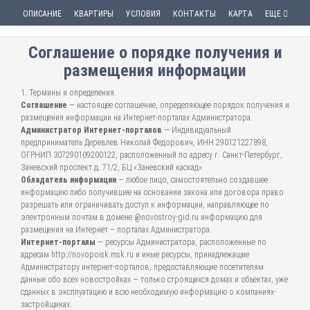
ОПИСАНИЕ
КВАРТИРЫ
УСЛОВИЯ
КОНТАКТЫ
КАРТА
ЕЩЕ
Соглашение о порядке получения и
размещения информации
1. Термины и определения.
Соглашение
— настоящее соглашение, определяющее порядок получения и
размещения информации на Интернет-порталах Администратора.
Администратор Интернет-порталов
— Индивидуальный
предприниматель Деревлев Николай Федорович, ИНН 290121227898,
ОГРНИП 307290109200122, расположенный по адресу г. Санкт-Петербург,
Заневский проспект д. 71/2, БЦ «Заневский каскад».
Обладатель информации
— любое лицо, самостоятельно создавшее
информацию либо получившее на основании закона или договора право
разрешать или ограничивать доступ к информации, направляющее по
электронным почтам в домене @novostroy-gid.ru информацию для
размещения на Интернет – порталах Администратора.
Интернет-порталы
— ресурсы Администратора, расположенные по
адресам http://novopoisk.msk.ru и иные ресурсы, принадлежащие
Администратору интернет-порталов, предоставляющие посетителям
данные обо всех новостройках — только строящихся домах и объектах, уже
сданных в эксплуатацию и всю необходимую информацию о компаниях-
застройщиках.