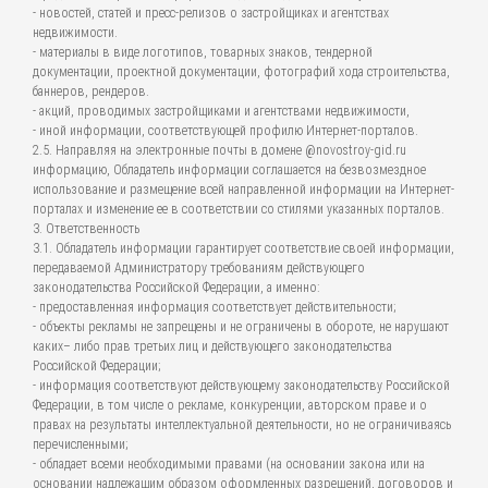
- новостей, статей и пресс-релизов о застройщиках и агентствах
недвижимости.
- материалы в виде логотипов, товарных знаков, тендерной
документации, проектной документации, фотографий хода строительства,
баннеров, рендеров.
- акций, проводимых застройщиками и агентствами недвижимости,
- иной информации, соответствующей профилю Интернет-порталов.
2.5. Направляя на электронные почты в домене @novostroy-gid.ru
информацию, Обладатель информации соглашается на безвозмездное
использование и размещение всей направленной информации на Интернет-
порталах и изменение ее в соответствии со стилями указанных порталов.
3. Ответственность
3.1. Обладатель информации гарантирует соответствие своей информации,
передаваемой Администратору требованиям действующего
законодательства Российской Федерации, а именно:
- предоставленная информация соответствует действительности;
- объекты рекламы не запрещены и не ограничены в обороте, не нарушают
каких– либо прав третьих лиц и действующего законодательства
Российской Федерации;
- информация соответствуют действующему законодательству Российской
Федерации, в том числе о рекламе, конкуренции, авторском праве и о
правах на результаты интеллектуальной деятельности, но не ограничиваясь
перечисленными;
- обладает всеми необходимыми правами (на основании закона или на
основании надлежащим образом оформленных разрешений, договоров и